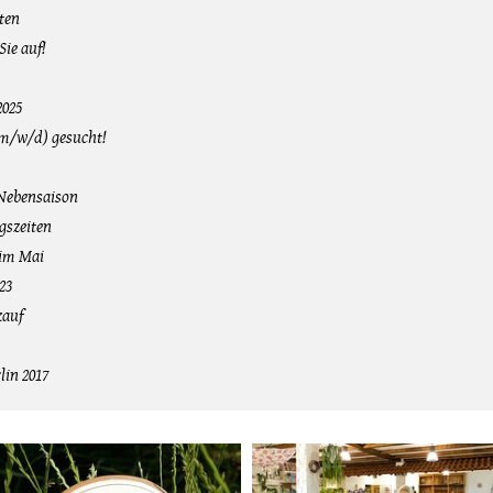
ten
Sie auf!
2025
(m/w/d) gesucht!
 Nebensaison
gszeiten
 im Mai
23
kauf
lin 2017